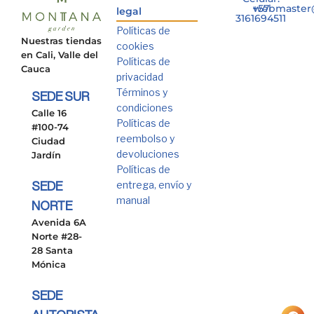
+57
webmaster
legal
3161694511
Políticas de
Nuestras tiendas
cookies
en Cali, Valle del
Políticas de
Cauca
privacidad
Términos y
SEDE SUR
condiciones
Calle 16
Políticas de
#100-74
reembolso y
Ciudad
devoluciones
Jardín
Políticas de
entrega, envío y
SEDE
manual
NORTE
Avenida 6A
Norte #28-
28 Santa
Mónica
SEDE