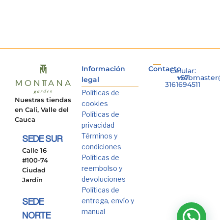
Información
Contacto
Celular:
+57
webmaster
legal
3161694511
Políticas de
Nuestras tiendas
cookies
en Cali, Valle del
Políticas de
Cauca
privacidad
Términos y
SEDE SUR
condiciones
Calle 16
Políticas de
#100-74
reembolso y
Ciudad
devoluciones
Jardín
Políticas de
entrega, envío y
SEDE
manual
NORTE