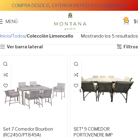
COMPRA DESDE EL EXTERIOR EN PESOS COLOMBIANOS
0
MENÚ
$
Inicio
Todos
Colección Limoncello
Mostrando los 5 resultados
Ver barra lateral
Filtros
Set 7 Comedor Bourbon
SET* 9 COMEDOR
(RC2450/PT849A)
PORTOVENERE IMP