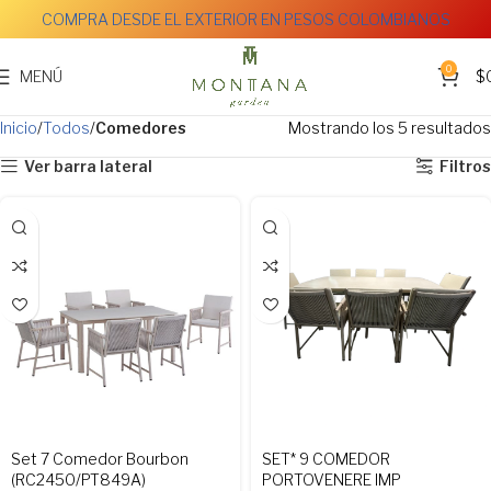
COMPRA DESDE EL EXTERIOR EN PESOS COLOMBIANOS
0
MENÚ
$
Inicio
Todos
Comedores
Mostrando los 5 resultados
Ver barra lateral
Filtros
Set 7 Comedor Bourbon
SET* 9 COMEDOR
(RC2450/PT849A)
PORTOVENERE IMP