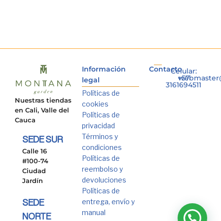
Información
Contacto
Celular:
+57
webmaster
legal
3161694511
Políticas de
Nuestras tiendas
cookies
en Cali, Valle del
Políticas de
Cauca
privacidad
Términos y
SEDE SUR
condiciones
Calle 16
Políticas de
#100-74
reembolso y
Ciudad
devoluciones
Jardín
Políticas de
entrega, envío y
SEDE
manual
NORTE