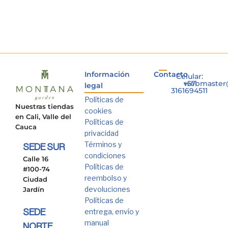
Información
Contacto
Celular:
+57
webmaster
legal
3161694511
Políticas de
Nuestras tiendas
cookies
en Cali, Valle del
Políticas de
Cauca
privacidad
Términos y
SEDE SUR
condiciones
Calle 16
Políticas de
#100-74
reembolso y
Ciudad
devoluciones
Jardín
Políticas de
entrega, envío y
SEDE
manual
NORTE