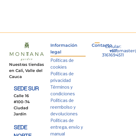
Información
Contacto
Celular:
+57
webmaster
legal
3161694511
Políticas de
Nuestras tiendas
cookies
en Cali, Valle del
Políticas de
Cauca
privacidad
Términos y
SEDE SUR
condiciones
Calle 16
Políticas de
#100-74
reembolso y
Ciudad
devoluciones
Jardín
Políticas de
entrega, envío y
SEDE
manual
NORTE