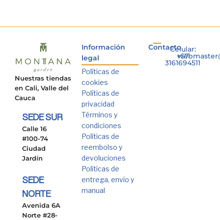
Información
Contacto
Celular:
+57
webmaster
legal
3161694511
Políticas de
Nuestras tiendas
cookies
en Cali, Valle del
Políticas de
Cauca
privacidad
Términos y
SEDE SUR
condiciones
Calle 16
Políticas de
#100-74
reembolso y
Ciudad
devoluciones
Jardín
Políticas de
entrega, envío y
SEDE
manual
NORTE
Avenida 6A
Norte #28-