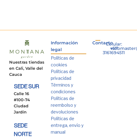
Información
Contacto
Celular:
+57
webmaster
legal
3161694511
Políticas de
Nuestras tiendas
cookies
en Cali, Valle del
Políticas de
Cauca
privacidad
Términos y
SEDE SUR
condiciones
Calle 16
Políticas de
#100-74
reembolso y
Ciudad
devoluciones
Jardín
Políticas de
entrega, envío y
SEDE
manual
NORTE