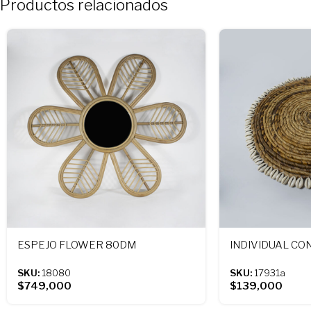
Productos relacionados
ESPEJO FLOWER 80DM
INDIVIDUAL CO
SKU:
18080
SKU:
17931a
$
749,000
$
139,000