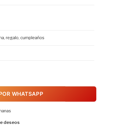
ina, regalo, cumpleaños
POR WHATSAPP
emanas
 de deseos