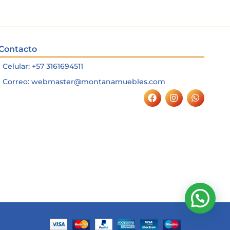
Contacto
Celular: +57 3161694511
Correo: webmaster@montanamuebles.com