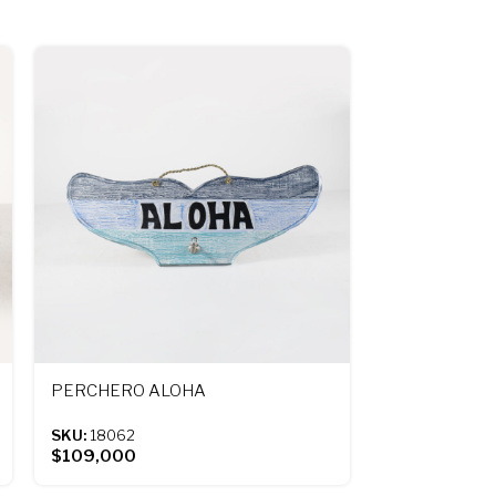
PERCHERO ALOHA
REMO MADE
SKU:
18062
SKU:
18053
$
109,000
COLOR