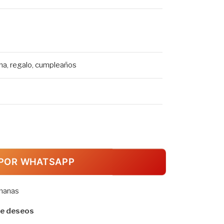
ina, regalo, cumpleaños
POR WHATSAPP
emanas
 de deseos