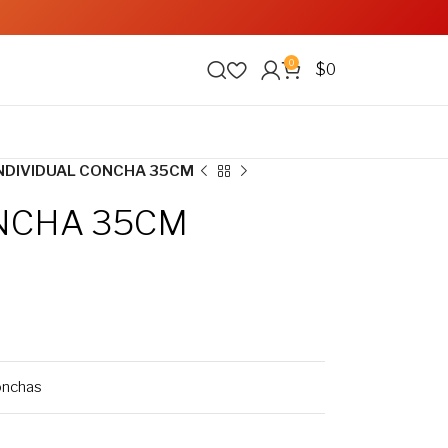
0
$
0
NDIVIDUAL CONCHA 35CM
ONCHA 35CM
onchas