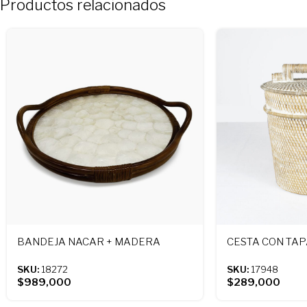
Productos relacionados
BANDEJA NACAR + MADERA
CESTA CON TA
SKU:
18272
SKU:
17948
$
989,000
$
289,000