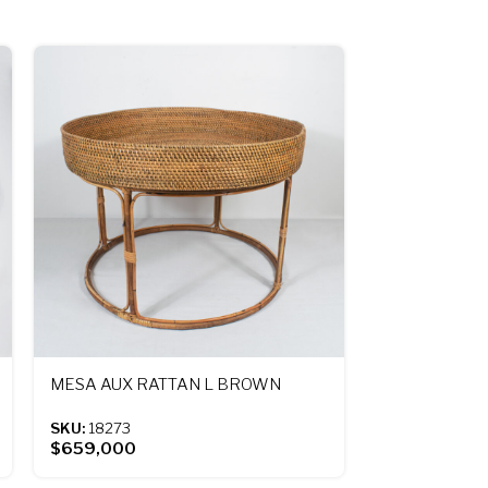
MESA AUX RATTAN L BROWN
PERCHERO 
SKU:
18273
SKU:
18062
$
659,000
$
109,000