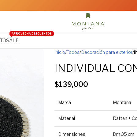
¡APROVECHA DESCUENTOS!
TO
SALE
Inicio
Todos
Decoración para exterior
I
INDIVIDUAL C
$
139,000
Marca
Montana
Material
Rattan + C
Dimensiones
Dm 35 cm